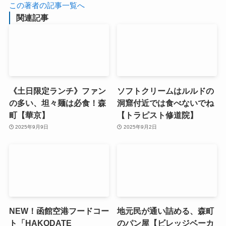
この著者の記事一覧へ
関連記事
《土日限定ランチ》ファン
ソフトクリームはルルドの
の多い、坦々麺は必食！森
洞窟付近では食べないでね
町【華京】
【トラピスト修道院】
2025年9月9日
2025年9月2日
NEW！函館空港フードコー
地元民が通い詰める、森町
ト「HAKODATE
のパン屋【ビレッジベーカ